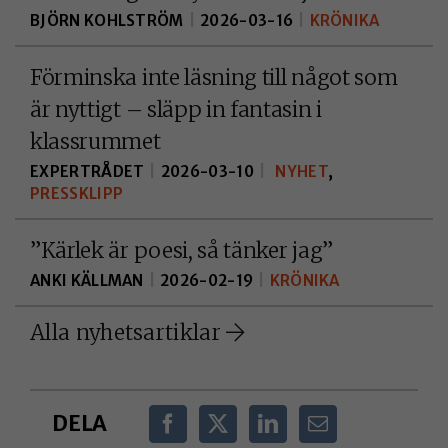
anonymt. I
BJÖRN KOHLSTRÖM
|
2026-03-16
|
KRÖNIKA
förlängningen
innebär det att vi ge
Förminska inte läsning till något som
dig en bättre
är nyttigt – släpp in fantasin i
användarupplevelse
klassrummet
EXPERTRÅDET
|
2026-03-10
|
NYHET
,
FUNKTIONELLA
PRESSKLIPP
KAKOR
Funktionella
”Kärlek är poesi, så tänker jag”
kakor gör det
ANKI KÄLLMAN
|
2026-02-19
|
KRÖNIKA
möjligt att
erbjuda bättre
Alla nyhetsartiklar
funktionalitet
och personliga
anpassningar för
DELA
dig på