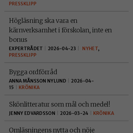
De behövs för
PRESSKLIPP
att
webbplatsen
Högläsning ska vara en
överhuvudtaget
kärnverksamhet i förskolan, inte en
ska fungera och
bonus
de går inte att
välja bort.
EXPERTRÅDET
|
2026-04-23
|
NYHET
,
PRESSKLIPP
KAKOR FÖR
Bygga ordförråd
STATISTIK
ANNA MÅNSSON NYLUND
|
2026-04-
Kakor för statistik
15
|
KRÖNIKA
hjälper oss att först
hur du som besökar
Skönlitteratur som mål och medel!
interagerar, genom
JENNY EDVARDSSON
|
2026-03-24
|
KRÖNIKA
att vi samlar in
information
Omläsningens nytta och nöje