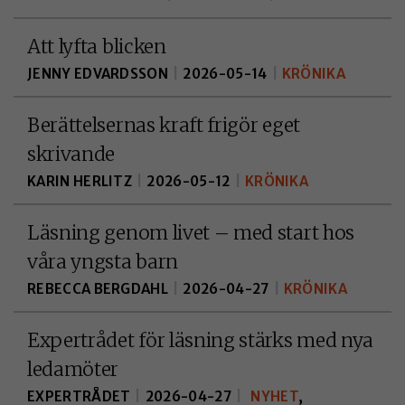
Att lyfta blicken
JENNY EDVARDSSON
|
2026-05-14
|
KRÖNIKA
Berättelsernas kraft frigör eget
skrivande
NÖDVÄNDIGA
KARIN HERLITZ
|
2026-05-12
|
KRÖNIKA
KAKOR
Nödvändiga
Läsning genom livet – med start hos
kakor aktiverar
våra yngsta barn
de
grundläggande
REBECCA BERGDAHL
|
2026-04-27
|
KRÖNIKA
funktionerna
på webben, som
Expertrådet för läsning stärks med nya
till exempel
ledamöter
sidnavigering.
EXPERTRÅDET
|
2026-04-27
|
NYHET
,