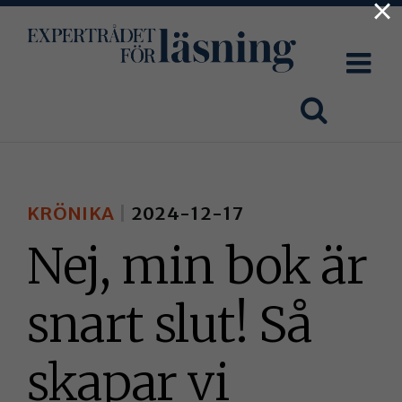
×
Fortsätt
till
innehållet
KRÖNIKA
2024-12-17
Nej, min bok är
snart slut! Så
skapar vi