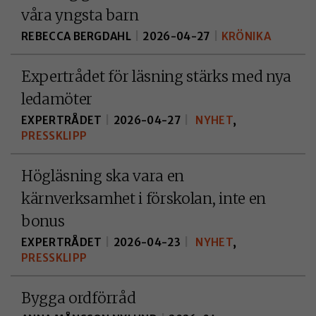
våra yngsta barn
REBECCA BERGDAHL
|
2026-04-27
|
KRÖNIKA
FUNKTIONELLA
KAKOR
Expertrådet för läsning stärks med nya
Funktionella
ledamöter
kakor gör det
möjligt att
EXPERTRÅDET
|
2026-04-27
|
NYHET
,
erbjuda bättre
PRESSKLIPP
funktionalitet
och personliga
Högläsning ska vara en
anpassningar för
kärnverksamhet i förskolan, inte en
dig på
bonus
webbplatsen. Om
EXPERTRÅDET
|
2026-04-23
|
NYHET
,
du inte tillåter
PRESSKLIPP
sådana här kakor
kommer vissa
Bygga ordförråd
funktioner inte