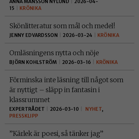
ANNA MÅNSSON NYLUND
|
2026-04-
att fungera alls.
15
|
KRÖNIKA
Skönlitteratur som mål och medel!
KAKOR FÖR
JENNY EDVARDSSON
|
2026-03-24
|
KRÖNIKA
MARKNADSFÖRIN
Kakor för
Omläsningens nytta och nöje
marknadsföring
används för att spår
BJÖRN KOHLSTRÖM
|
2026-03-16
|
KRÖNIKA
besökare på
webbplatsen. Geno
Förminska inte läsning till något som
att tillåta sådana
är nyttigt – släpp in fantasin i
kakor ökar du
klassrummet
möjligheterna till et
EXPERTRÅDET
|
2026-03-10
|
NYHET
,
personligt anpassat
PRESSKLIPP
innehåll och
erbjudanden.
”Kärlek är poesi, så tänker jag”