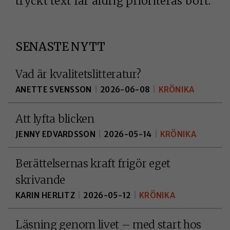
tryckt text får aldrig prioriteras bort.
de går inte att
välja bort.
SENASTE NYTT
KAKOR FÖR
STATISTIK
Vad är kvalitetslitteratur?
Kakor för statistik
ANETTE SVENSSON
|
2026-06-08
|
KRÖNIKA
hjälper oss att först
hur du som besökar
Att lyfta blicken
interagerar, genom
JENNY EDVARDSSON
|
2026-05-14
|
KRÖNIKA
att vi samlar in
information
Berättelsernas kraft frigör eget
anonymt. I
skrivande
förlängningen
innebär det att vi ge
KARIN HERLITZ
|
2026-05-12
|
KRÖNIKA
dig en bättre
användarupplevelse
Läsning genom livet – med start hos