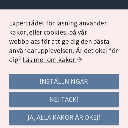
Expertrådet för läsning är ett fristående råd med
utvalda lärare, förskollärare och forskare,
Expertrådet för läsning använder
initierat av
Lärarstiftelsen
och
Sveriges Lärare
.
kakor, eller cookies, på vår
webbplats för att ge dig den bästa
Expertrådet för läsning
användarupplevelsen. Är det okej för
C/O Lärarstiftelsen, Box 38102, 100 64
Stockholm
dig?
Läs mer om kakor
Press och kommunikation: Maria Westin
Nilsson,
08-737 65 65,
maria.westin-
INSTÄLLNINGAR
nilsson@lararstiftelsen.se
NEJ TACK!
Cookies
Personuppgiftspolicy
JA, ALLA KAKOR ÄR OKEJ!