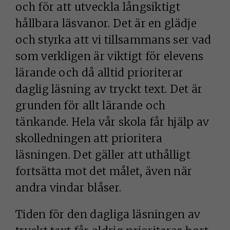
och för att utveckla långsiktigt
hållbara läsvanor. Det är en glädje
NÖDVÄNDIGA
KAKOR
och styrka att vi tillsammans ser vad
Nödvändiga
som verkligen är viktigt för elevens
kakor aktiverar
lärande och då alltid prioriterar
de
daglig läsning av tryckt text. Det är
grundläggande
grunden för allt lärande och
funktionerna
på webben, som
tänkande. Hela vår skola får hjälp av
till exempel
skolledningen att prioritera
sidnavigering.
läsningen. Det gäller att uthålligt
De behövs för
fortsätta mot det målet, även när
att
andra vindar blåser.
webbplatsen
överhuvudtaget
Tiden för den dagliga läsningen av
ska fungera och