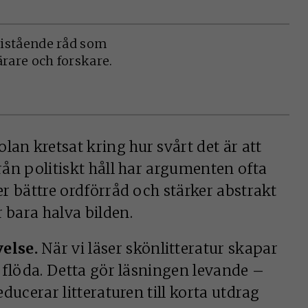
fristående råd som
ärare och forskare.
olan kretsat kring hur svårt det är att
Från politiskt håll har argumenten ofta
ger bättre ordförråd och stärker abstrakt
 bara halva bilden.
else.
När vi läser skönlitteratur skapar
in flöda. Detta gör läsningen levande –
educerar litteraturen till korta utdrag