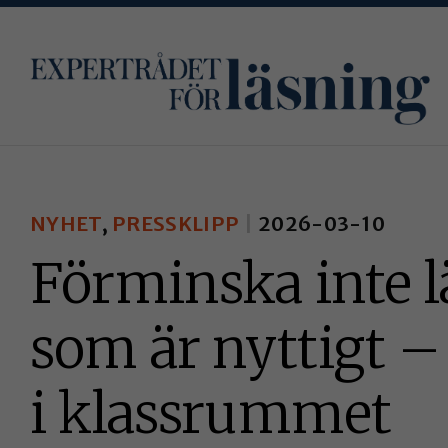
Fortsätt
till
innehållet
NYHET
,
PRESSKLIPP
2026-03-10
Förminska inte l
som är nyttigt – 
i klassrummet