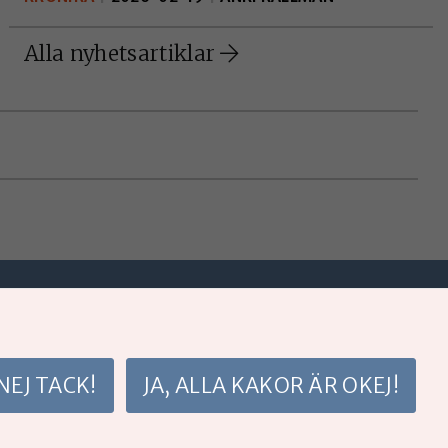
Alla nyhetsartiklar
da lärare, förskollärare och forskare, initierat av
NEJ TACK!
JA, ALLA KAKOR ÄR OKEJ!
Cookies
Personuppgiftspolicy