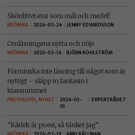
Skönlitteratur som mål och medel!
KRÖNIKA
|
2026-03-24
|
JENNY EDVARDSSON
Omläsningens nytta och nöje
KRÖNIKA
|
2026-03-16
|
BJÖRN KOHLSTRÖM
Förminska inte läsning till något som är
nyttigt – släpp in fantasin i
klassrummet
PRESSKLIPP
,
NYHET
|
2026-03-
|
EXPERTRÅDET
10
”Kärlek är poesi, så tänker jag”
KRÖNIKA
|
2026-02-19
|
ANKI KÄLLMAN