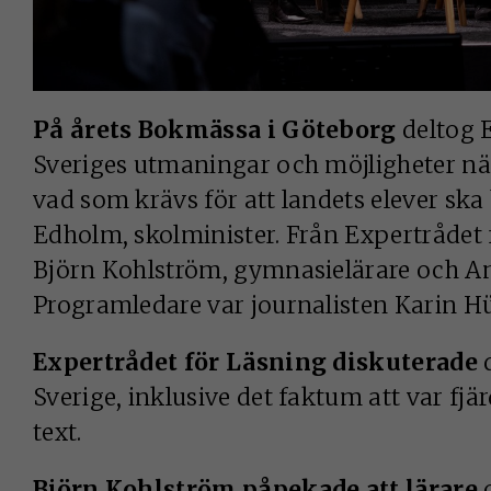
På årets Bokmässa i Göteborg
deltog 
Sveriges utmaningar och möjligheter när
vad som krävs för att landets elever ska 
Edholm, skolminister. Från Expertrådet 
Björn Kohlström, gymnasielärare och An
Programledare var journalisten Karin Hü
Expertrådet för Läsning diskuterade
d
Sverige, inklusive det faktum att var fjär
text.
Björn Kohlström påpekade att lärare
o