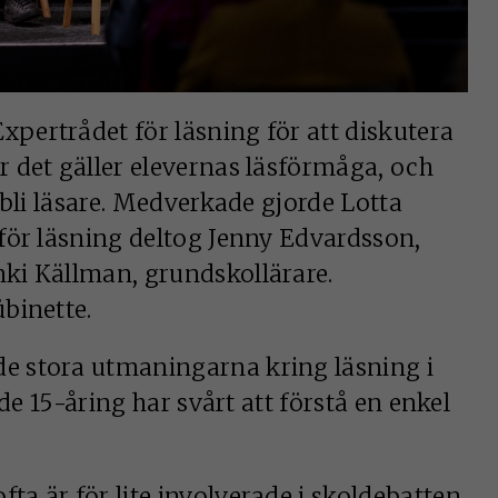
Expertrådet för läsning för att diskutera
 det gäller elevernas läsförmåga, och
bli läsare. ­Medverkade gjorde Lotta
för läsning deltog Jenny Edvardsson,
ki Källman, grundskollärare.
binette.
e stora utmaningarna kring läsning i
de 15-åring har svårt att förstå en enkel
fta är för lite involverade i skoldebatten,