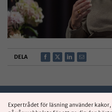
DELA
Expertrådet för läsning använder kakor, 