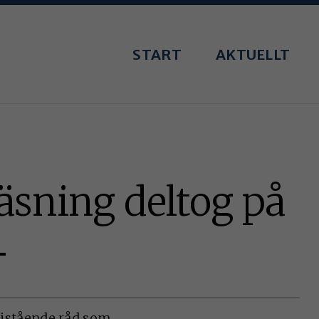
START
AKTUELLT
läsning deltog på
4
fristående råd som