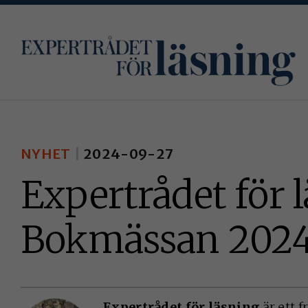
Fortsätt
till
innehållet
NYHET
2024-09-27
Expertrådet för 
Bokmässan 202
Expertrådet för läsning
är ett 