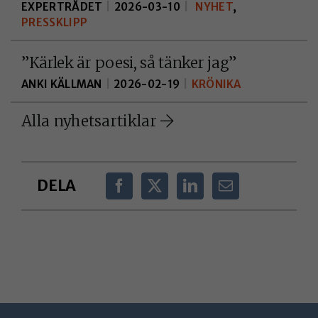
överhuvudtaget
EXPERTRÅDET
|
2026-03-10
|
NYHET
,
ska fungera och
PRESSKLIPP
de går inte att
välja bort.
”Kärlek är poesi, så tänker jag”
ANKI KÄLLMAN
|
2026-02-19
|
KRÖNIKA
KAKOR FÖR
Alla nyhetsartiklar
STATISTIK
Kakor för statistik
hjälper oss att först
DELA
hur du som besökar
interagerar, genom
att vi samlar in
information
anonymt. I
förlängningen
innebär det att vi ge