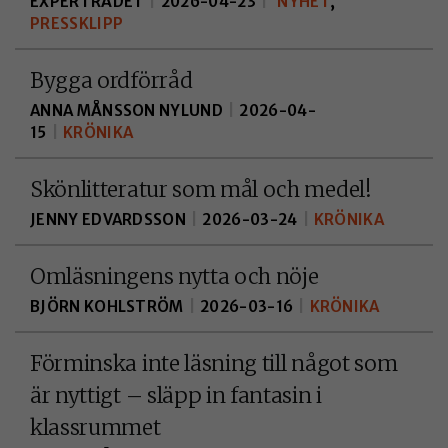
EXPERTRÅDET
|
2026-04-23
|
NYHET
,
PRESSKLIPP
Bygga ordförråd
NÖDVÄNDIGA
ANNA MÅNSSON NYLUND
|
2026-04-
KAKOR
15
|
KRÖNIKA
Nödvändiga
kakor aktiverar
Skönlitteratur som mål och medel!
de
JENNY EDVARDSSON
|
2026-03-24
|
KRÖNIKA
grundläggande
funktionerna
Omläsningens nytta och nöje
på webben, som
BJÖRN KOHLSTRÖM
|
2026-03-16
|
KRÖNIKA
till exempel
sidnavigering.
Förminska inte läsning till något som
De behövs för
är nyttigt – släpp in fantasin i
att
webbplatsen
klassrummet