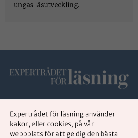
ungas läsutveckling.
Expertrådet för läsning är ett fristående råd med
utvalda lärare, förskollärare och forskare,
Expertrådet för läsning använder
initierat av
Lärarstiftelsen
och
Sveriges Lärare
.
kakor, eller cookies, på vår
webbplats för att ge dig den bästa
Expertrådet för läsning