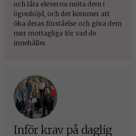
KAKOR
och låta eleverna möta dem i
Funktionella
ögonhöjd, och det kommer att
kakor gör det
öka deras förståelse och göra dem
möjligt att
mer mottagliga för vad de
erbjuda bättre
innehåller.
funktionalitet
och personliga
anpassningar för
dig på
webbplatsen. Om
du inte tillåter
sådana här kakor
kommer vissa
funktioner inte
att fungera alls.
Inför krav på daglig