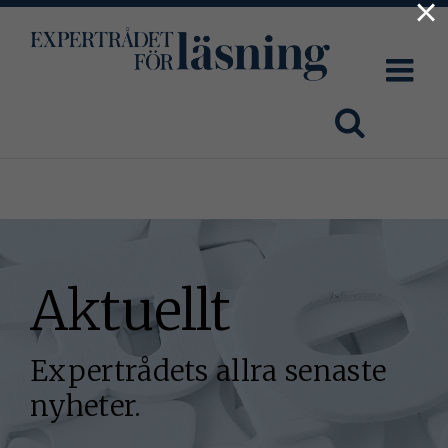
×
Fortsätt
till
innehållet
Aktuellt
Expertrådets allra senaste
nyheter.