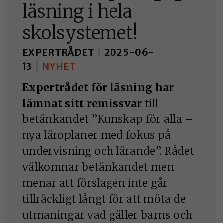
KAKOR FÖR
läsning i hela
MARKNADSFÖRIN
skolsystemet!
Kakor för
marknadsföring
EXPERTRÅDET
|
2025-06-
används för att spår
13
|
NYHET
besökare på
webbplatsen. Geno
Expertrådet för läsning har
att tillåta sådana
lämnat sitt remissvar
till
kakor ökar du
betänkandet ”Kunskap för alla –
möjligheterna till et
nya läroplaner med fokus på
personligt anpassat
undervisning och lärande”. Rådet
innehåll och
välkomnar betänkandet men
erbjudanden.
menar att förslagen inte går
tillräckligt långt för att möta de
utmaningar vad gäller barns och