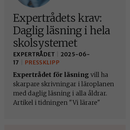
Nödvändiga
kakor aktiverar
Expertrådets krav:
de
Daglig läsning i hela
grundläggande
funktionerna
skolsystemet
på webben, som
till exempel
EXPERTRÅDET
|
2025-06-
sidnavigering.
17
|
PRESSKLIPP
De behövs för
Expertrådet för läsning
vill ha
att
skarpare skrivningar i läroplanen
webbplatsen
överhuvudtaget
med daglig läsning i alla åldrar.
ska fungera och
Artikel i tidningen "Vi lärare"
de går inte att
välja bort.