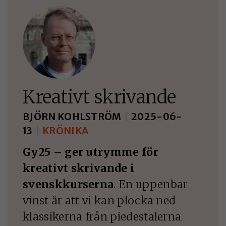
KAKOR FÖR
STATISTIK
Kakor för statistik
hjälper oss att först
hur du som besökar
interagerar, genom
Kreativt skrivande
att vi samlar in
information
BJÖRN KOHLSTRÖM
|
2025-06-
anonymt. I
13
|
KRÖNIKA
förlängningen
innebär det att vi ge
Gy25 – ger utrymme för
dig en bättre
kreativt skrivande i
användarupplevelse
svenskkurserna
. En uppenbar
vinst är att vi kan plocka ned
FUNKTIONELLA
klassikerna från piedestalerna